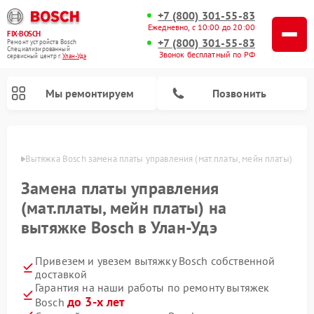
+7 (800) 301-55-83
Ежедневно, с 10:00 до 20:00
FIX-BOSCH
+7 (800) 301-55-83
Ремонт устройств Bosch
Специализированный
Звонок бесплатный по РФ
cервисный центр г.
Улан-Удэ
Мы ремонтируем
Позвонить
н-Удэ
Вытяжка Bosch замена платы управления (мат.платы, мейн платы)
Замена платы управления
(мат.платы, мейн платы) на
вытяжке Bosch в Улан-Удэ
Привезем и увезем вытяжку Bosch собственной
доставкой
Ремонт посудомоечных машин Bosch
Ремонт водонагревателей Bosch
Ремонт микроволновых печей Bosch
Ремонт сушильных автоматов Bosch
Ремонт стиральных машин Bosch
Ремонт варочных панелей Bosch
Ремонт морозильных камер Bosch
Ремонт сушильных машин Bosch
Гарантия на наши работы по ремонту вытяжек
до 3-х лет
Bosch