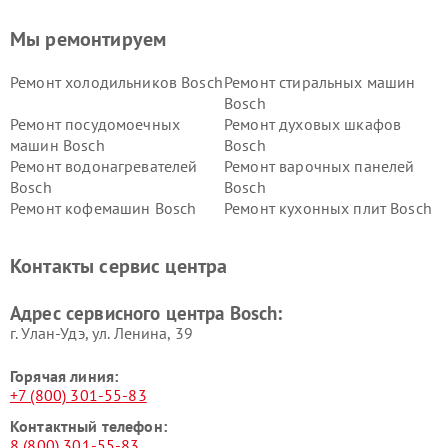
Мы ремонтируем
Ремонт холодильников Bosch
Ремонт стиральных машин
Bosch
Ремонт посудомоечных
Ремонт духовых шкафов
машин Bosch
Bosch
Ремонт водонагревателей
Ремонт варочных панелей
Bosch
Bosch
Ремонт кофемашин Bosch
Ремонт кухонных плит Bosch
Ремонт микроволновых
Ремонт парогенераторов
печей Bosch
Bosch
Контакты сервис центра
Ремонт сушильных автоматов
Ремонт морозильных камер
Bosch
Bosch
Адрес сервисного центра Bosch:
г. Улан-Удэ, ул. Ленина, 39
Горячая линия:
+7 (800) 301-55-83
Контактный телефон:
8 (800) 301-55-83