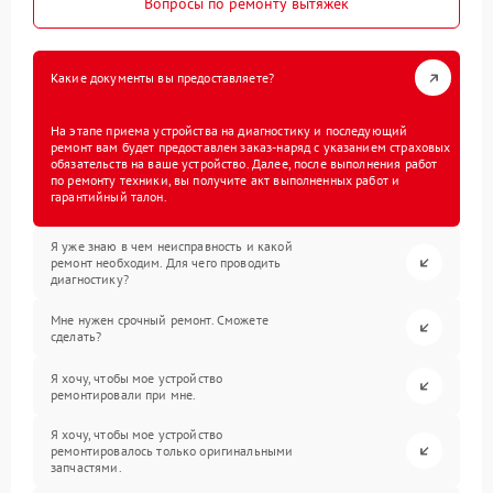
Вопросы по ремонту вытяжек
Какие документы вы предоставляете?
На этапе приема устройства на диагностику и последующий
ремонт вам будет предоставлен заказ-наряд с указанием страховых
обязательств на ваше устройство. Далее, после выполнения работ
по ремонту техники, вы получите акт выполненных работ и
гарантийный талон.
Я уже знаю в чем неисправность и какой
ремонт необходим. Для чего проводить
диагностику?
Мне нужен срочный ремонт. Сможете
сделать?
Я хочу, чтобы мое устройство
ремонтировали при мне.
Я хочу, чтобы мое устройство
ремонтировалось только оригинальными
запчастями.