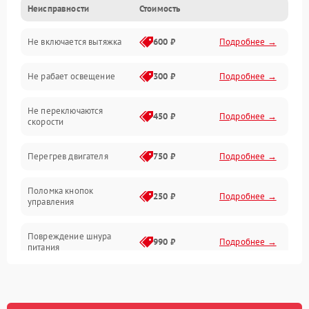
Неисправности
Стоимость
Вентиляция
Не включается вытяжка
600 ₽
Подробнее →
Освещение
Не рабает освещение
300 ₽
Подробнее →
Механические повреждения
Не переключаются
Электроника
450 ₽
Подробнее →
скорости
Электрика/Механические
Перегрев двигателя
750 ₽
Подробнее →
Поломка кнопок
250 ₽
Подробнее →
управления
Повреждение шнура
990 ₽
Подробнее →
питания
Выбивает автомат при
550 ₽
Подробнее →
включении