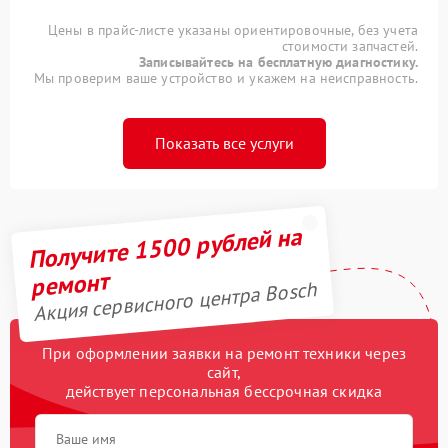
Цены в прайс-листе указаны ориентировочные, без учета
стоимости запчастей.
Записывайтесь на бесплатную диагностику.
Мы проверим ваше устройство и укажем на неисправность.
Показать все услуги
Получите 1500 рублей на
ремонт
Акция сервисного центра Bosch
При оформлении заявки на ремонт техники через
сайт,
действует персональная бессрочная скидка