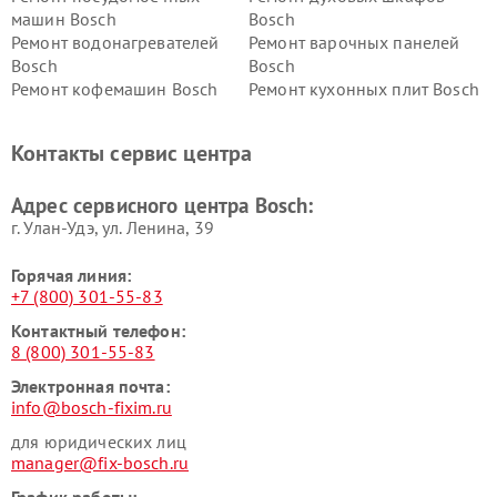
машин Bosch
Bosch
Ремонт водонагревателей
Ремонт варочных панелей
Bosch
Bosch
Ремонт кофемашин Bosch
Ремонт кухонных плит Bosch
Ремонт микроволновых
Ремонт парогенераторов
печей Bosch
Bosch
Контакты сервис центра
Ремонт сушильных автоматов
Ремонт морозильных камер
Bosch
Bosch
Адрес сервисного центра Bosch:
г. Улан-Удэ, ул. Ленина, 39
Горячая линия:
+7 (800) 301-55-83
Контактный телефон:
8 (800) 301-55-83
Электронная почта:
info@bosch-fixim.ru
для юридических лиц
manager@fix-bosch.ru
График работы: