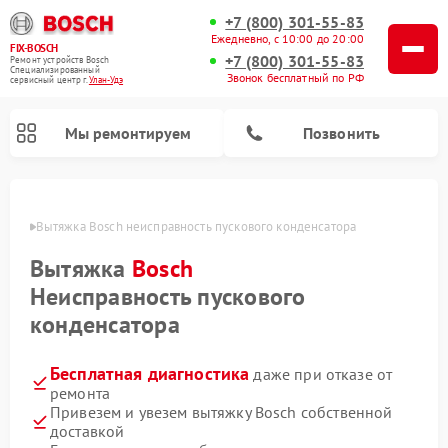
+7 (800) 301-55-83
Ежедневно, с 10:00 до 20:00
FIX-BOSCH
+7 (800) 301-55-83
Ремонт устройств Bosch
Специализированный
Звонок бесплатный по РФ
cервисный центр г.
Улан-Удэ
Мы ремонтируем
Позвонить
н-Удэ
Вытяжка Bosch неисправность пускового конденсатора
Вытяжка
Bosch
Неисправность пускового
конденсатора
Бесплатная диагностика
даже при отказе от
ремонта
Ремонт посудомоечных машин Bosch
Ремонт водонагревателей Bosch
Ремонт микроволновых печей Bosch
Ремонт сушильных автоматов Bosch
Ремонт стиральных машин Bosch
Ремонт варочных панелей Bosch
Ремонт морозильных камер Bosch
Ремонт сушильных машин Bosch
Привезем и увезем вытяжку Bosch собственной
доставкой