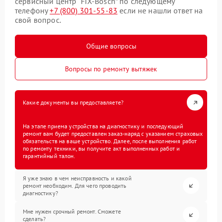
сервисный центр “FIX-Bosch” по следующему
телефону
+7 (800) 301-55-83
если не нашли ответ на
свой вопрос.
Общие вопросы
Вопросы по ремонту вытяжек
Какие документы вы предоставляете?
На этапе приема устройства на диагностику и последующий
ремонт вам будет предоставлен заказ-наряд с указанием страховых
обязательств на ваше устройство. Далее, после выполнения работ
по ремонту техники, вы получите акт выполненных работ и
гарантийный талон.
Я уже знаю в чем неисправность и какой
ремонт необходим. Для чего проводить
диагностику?
Мне нужен срочный ремонт. Сможете
сделать?