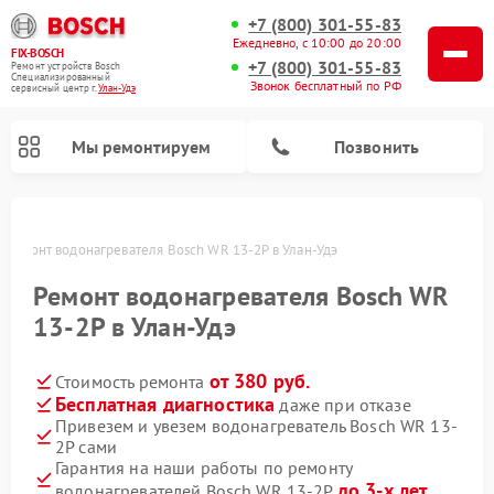
+7 (800) 301-55-83
Ежедневно, с 10:00 до 20:00
FIX-BOSCH
+7 (800) 301-55-83
Ремонт устройств Bosch
Специализированный
Звонок бесплатный по РФ
cервисный центр г.
Улан-Удэ
Мы ремонтируем
Позвонить
Ремонт водонагревателя Bosch WR 13-2P в Улан-Удэ
Ремонт водонагревателя Bosch WR
13-2P в Улан-Удэ
от 380 руб.
Стоимость ремонта
Бесплатная диагностика
даже при отказе
Привезем и увезем водонагреватель Bosch WR 13-
2P сами
Ремонт посудомоечных машин Bosch
Ремонт варочных панелей Bosch
Ремонт морозильных камер Bosch
Ремонт стиральных машин Bosch
Ремонт микроволновых печей Bosch
Ремонт сушильных автоматов Bosch
Ремонт сушильных машин Bosch
Гарантия на наши работы по ремонту
до 3-х лет
водонагревателей Bosch WR 13-2P