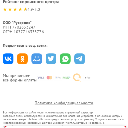
Рейтинг сервисного центра
4.9-5.0
ООО "Русервис"
ИНН 7702633247
ОГРН 1077746335776
Поделиться в соц. сетях:
Мы принимаем
все формы оплаты
Политика конфиденциальности
Вся информация на сайте носит исключительно справочный характер.
Товарные знаки используются исключительно для описания устройств, в отношении которых
сервисные центры ula.bosch-fixim.ru предоставляют услуги по ремонту. Услуги оказываются в
неавторизованных сервисных центрах ula.bosch-fixim.ru, которые не связаны с
правообладателями товарных знаков или их официальными представителями.