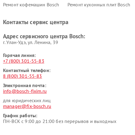
Ремонт кофемашин Bosch
Ремонт кухонных плит Bosch
Ремонт микроволновых
Ремонт парогенераторов
печей Bosch
Bosch
Контакты сервис центра
Ремонт сушильных автоматов
Ремонт морозильных камер
Bosch
Bosch
Адрес сервисного центра Bosch:
г. Улан-Удэ, ул. Ленина, 39
Горячая линия:
+7 (800) 301-55-83
Контактный телефон:
8 (800) 301-55-83
Электронная почта:
info@bosch-fixim.ru
для юридических лиц
manager@fix-bosch.ru
График работы:
ПН-ВСК с 9:00 до 21:00 без перерывов и выходных