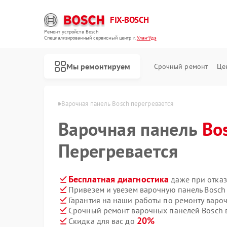
FIX-BOSCH
Ремонт устройств Bosch
Специализированный cервисный центр г.
Улан-Удэ
Мы ремонтируем
Срочный ремонт
Це
ей Bosch в Улан-Удэ
Варочная панель Bosch перегревается
Варочная панель
Bo
Перегревается
Бесплатная диагностика
даже при отказ
Привезем и увезем варочную панель Bosch
Гарантия на наши работы по ремонту варо
Срочный ремонт варочных панелей Bosch в
20%
Скидка для вас до
Ремонт стиральных машин Bosch
Ремонт посудомоечных машин Bosch
Ремонт духовых шкафов Bosch
Ремонт водонагревателей Bosch
Ремонт микроволновых печей Bosch
Ремонт парогенераторов Bosch
Ремонт сушильных автоматов Bosch
Ремонт морозильных камер Bosch
Ремонт сушильных машин Bosch