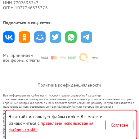
ИНН 7702633247
ОГРН 1077746335776
Поделиться в соц. сетях:
Мы принимаем
все формы оплаты
Политика конфиденциальности
Вся информация на сайте носит исключительно справочный характер.
Товарные знаки используются исключительно для описания устройств, в отношении которых
сервисные центры ula.bosch-fixim.ru предоставляют услуги по ремонту. Услуги оказываются в
неавторизованных сервисных центрах ula.bosch-fixim.ru, которые не связаны с
правообладателями товарных знаков или их официальными представителями.
Ремонт осуществляется для устройств, уже введенных в гражданский оборот в соответствии
Этот сайт использует файлы cookie. Вы можете
со статьей 1487 ГК РФ.
Использование товарных знаков не преследует цели индивидуализации услуг или введения
ознакомиться с
правилами использования
Согласен
потребителей в заблуждение, а служит для информирования о предоставляемых услугах по
ремонту техники указанных брендов.
файлов cookie
Представленная на сайте информация не является публичной офертой, определяемой
положениями Статьи 437(2) Гражданского кодекса РФ