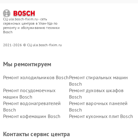
СЦ ula.bosch-fixim.ru - сеть
сервисных центров в Улан-Удэ по
ремонту и обслуживанию техники
Bosch
2021-2026 © СЦ ula.bosch-fixim.ru
Мы ремонтируем
Ремонт холодильников Bosch
Ремонт стиральных машин
Bosch
Ремонт посудомоечных
Ремонт духовых шкафов
машин Bosch
Bosch
Ремонт водонагревателей
Ремонт варочных панелей
Bosch
Bosch
Ремонт кофемашин Bosch
Ремонт кухонных плит Bosch
Ремонт микроволновых
Ремонт парогенераторов
печей Bosch
Bosch
Контакты сервис центра
Ремонт сушильных автоматов
Ремонт морозильных камер