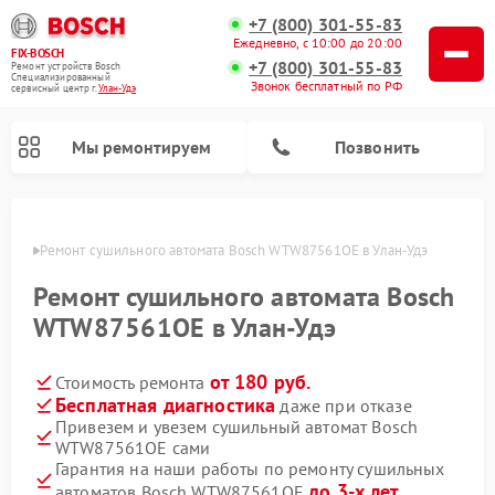
+7 (800) 301-55-83
Ежедневно, с 10:00 до 20:00
FIX-BOSCH
+7 (800) 301-55-83
Ремонт устройств Bosch
Специализированный
Звонок бесплатный по РФ
cервисный центр г.
Улан-Удэ
Мы ремонтируем
Позвонить
н-Удэ
Ремонт сушильного автомата Bosch WTW87561OE в Улан-Удэ
Ремонт сушильного автомата Bosch
WTW87561OE в Улан-Удэ
от 180 руб.
Стоимость ремонта
Бесплатная диагностика
даже при отказе
Привезем и увезем сушильный автомат Bosch
WTW87561OE сами
Ремонт посудомоечных машин Bosch
Ремонт водонагревателей Bosch
Ремонт микроволновых печей Bosch
Ремонт морозильных камер Bosch
Ремонт стиральных машин Bosch
Ремонт варочных панелей Bosch
Ремонт сушильных машин Bosch
Гарантия на наши работы по ремонту сушильных
до 3-х лет
автоматов Bosch WTW87561OE