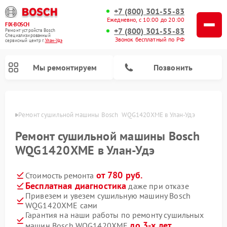
+7 (800) 301-55-83
Ежедневно, с 10:00 до 20:00
FIX-BOSCH
+7 (800) 301-55-83
Ремонт устройств Bosch
Специализированный
Звонок бесплатный по РФ
cервисный центр г.
Улан-Удэ
Мы ремонтируем
Позвонить
н-Удэ
Ремонт сушильной машины Bosch  WQG1420XME в Улан-Удэ
Ремонт сушильной машины Bosch
WQG1420XME в Улан-Удэ
от 780 руб.
Стоимость ремонта
Бесплатная диагностика
даже при отказе
Привезем и увезем сушильную машину Bosch
WQG1420XME сами
Ремонт посудомоечных машин Bosch
Ремонт водонагревателей Bosch
Ремонт микроволновых печей Bosch
Ремонт сушильных автоматов Bosch
Ремонт стиральных машин Bosch
Ремонт варочных панелей Bosch
Ремонт морозильных камер Bosch
Гарантия на наши работы по ремонту сушильных
до 3-х лет
машин Bosch WQG1420XME