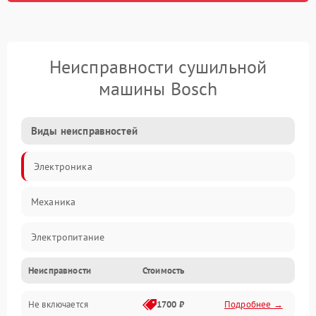
Неисправности сушильной
машины Bosch
Виды неисправностей
Электроника
Механика
Электропитание
Неисправности
Стоимость
Нагрев
Не включается
1700 ₽
Подробнее →
Механические повреждения