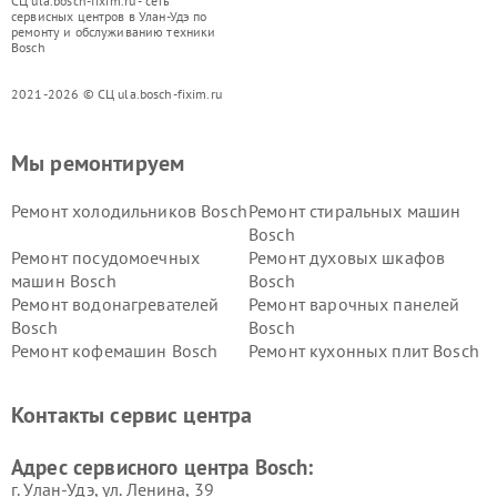
СЦ ula.bosch-fixim.ru - сеть
сервисных центров в Улан-Удэ по
ремонту и обслуживанию техники
Bosch
2021-2026 © СЦ ula.bosch-fixim.ru
Мы ремонтируем
Ремонт холодильников Bosch
Ремонт стиральных машин
Bosch
Ремонт посудомоечных
Ремонт духовых шкафов
машин Bosch
Bosch
Ремонт водонагревателей
Ремонт варочных панелей
Bosch
Bosch
Ремонт кофемашин Bosch
Ремонт кухонных плит Bosch
Ремонт микроволновых
Ремонт парогенераторов
печей Bosch
Bosch
Контакты сервис центра
Ремонт сушильных автоматов
Ремонт морозильных камер
Bosch
Bosch
Адрес сервисного центра Bosch:
г. Улан-Удэ, ул. Ленина, 39