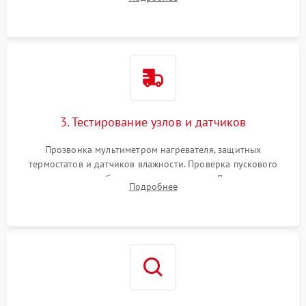
Обеспечение свободного доступа к ТЭНу, компрессору,
двигателю и дренажной помпе.
3. Тестирование узлов и датчиков
Прозвонка мультиметром нагревателя, защитных
термостатов и датчиков влажности. Проверка пускового
конденсатора, обмоток мотора и помпы. Для машин с
Подробнее
тепловым насосом — диагностика работы компрессора и
оценка циркуляции хладагента.