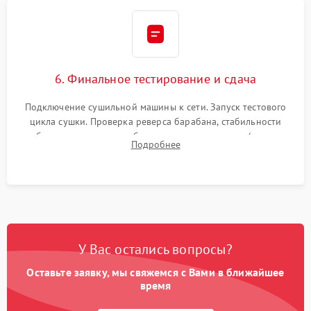
6. Финальное тестирование и сдача
Подключение сушильной машины к сети. Запуск тестового
цикла сушки. Проверка реверса барабана, стабильности
набора температуры, работы дренажного насоса (откачка
Подробнее
конденсата) и отсутствия посторонних скрипов, стуков или
вибраций.
У Вас остались вопросы?
Оставьте заявку, мы свяжемся с Вами в ближайшее
время