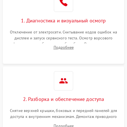
Не завершает программу
1500 ₽
Подробнее →
Зависает программа
1500 ₽
Подробнее →
1. Диагностика и визуальный осмотр
Отключение от электросети. Считывание кодов ошибок на
Ошибка на дисплее
1290 ₽
Подробнее →
дисплее и запуск сервисного теста. Осмотр ворсового
фильтра, теплообменника и барабана. Опрос клиента о
Подробнее
неисправностях (не сушит, не крутит барабан, сильно шумит
или выдает ошибку).
2. Разборка и обеспечение доступа
Снятие верхней крышки, боковых и передней панелей для
доступа к внутренним механизмам. Демонтаж приводного
ремня, панели управления и защитных кожухов.
Подробнее