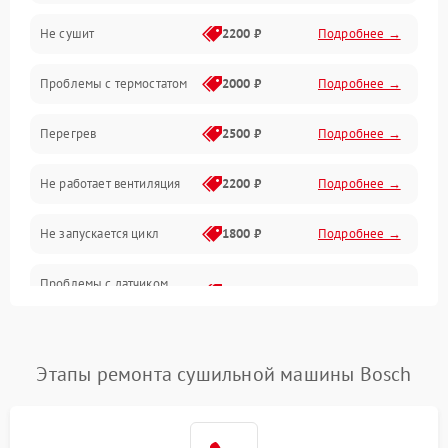
Не сушит
2200 ₽
Подробнее →
Оптика
Проблемы с термостатом
2000 ₽
Подробнее →
Программное обеспечение
Перегрев
2500 ₽
Подробнее →
Датчики
Не работает вентиляция
2200 ₽
Подробнее →
Безопасность
Не запускается цикл
1800 ₽
Подробнее →
Проблемы с датчиком
2500 ₽
Подробнее →
влажности
Не работает нагреватель
2500 ₽
Подробнее →
Этапы ремонта сушильной машины Bosch
Проблемы с блоком
1800 ₽
Подробнее →
управления