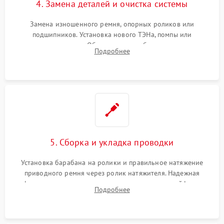
4. Замена деталей и очистка системы
Замена изношенного ремня, опорных роликов или
подшипников. Установка нового ТЭНа, помпы или
термодатчиков. Обязательная глубокая очистка
Подробнее
конденсатора, крыльчатки вентилятора и воздуховодов от
ворса. Восстановление платы управления.
5. Сборка и укладка проводки
Установка барабана на ролики и правильное натяжение
приводного ремня через ролик натяжителя. Надежная
фиксация всех узлов, подключение клемм и шлейфов к
Подробнее
модулю управления. Монтаж корпусных панелей, люка и
верхней крышки устройства.