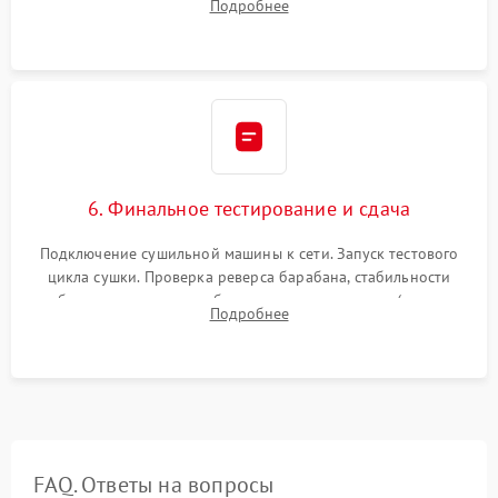
Подробнее
модулю управления. Монтаж корпусных панелей, люка и
верхней крышки устройства.
6. Финальное тестирование и сдача
Подключение сушильной машины к сети. Запуск тестового
цикла сушки. Проверка реверса барабана, стабильности
набора температуры, работы дренажного насоса (откачка
Подробнее
конденсата) и отсутствия посторонних скрипов, стуков или
вибраций.
FAQ. Ответы на вопросы