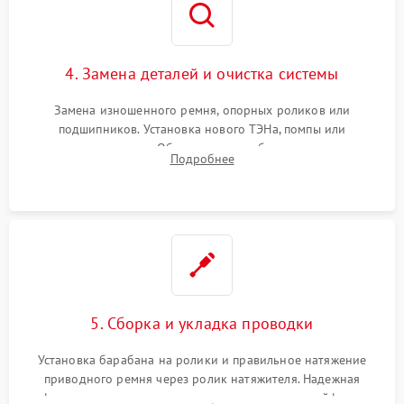
4. Замена деталей и очистка системы
Замена изношенного ремня, опорных роликов или
подшипников. Установка нового ТЭНа, помпы или
термодатчиков. Обязательная глубокая очистка
Подробнее
конденсатора, крыльчатки вентилятора и воздуховодов от
ворса. Восстановление платы управления.
5. Сборка и укладка проводки
Установка барабана на ролики и правильное натяжение
приводного ремня через ролик натяжителя. Надежная
фиксация всех узлов, подключение клемм и шлейфов к