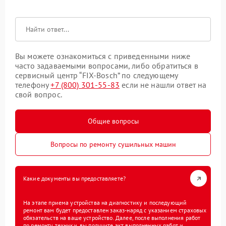
Вы можете ознакомиться с приведенными ниже
часто задаваемыми вопросами, либо обратиться в
сервисный центр “FIX-Bosch” по следующему
телефону
+7 (800) 301-55-83
если не нашли ответ на
свой вопрос.
Общие вопросы
Вопросы по ремонту сушильных машин
Какие документы вы предоставляете?
На этапе приема устройства на диагностику и последующий
ремонт вам будет предоставлен заказ-наряд с указанием страховых
обязательств на ваше устройство. Далее, после выполнения работ
по ремонту техники, вы получите акт выполненных работ и