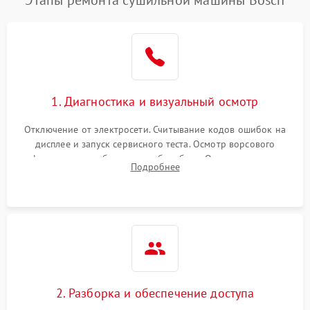
Этапы ремонта сушильной машины Bosch
1. Диагностика и визуальный осмотр
Отключение от электросети. Считывание кодов ошибок на
дисплее и запуск сервисного теста. Осмотр ворсового
фильтра, теплообменника и барабана. Опрос клиента о
Подробнее
неисправностях (не сушит, не крутит барабан, сильно шумит
или выдает ошибку).
2. Разборка и обеспечение доступа