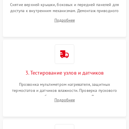
Снятие верхней крышки, боковых и передней панелей для
доступа к внутренним механизмам. Демонтаж приводного
ремня, панели управления и защитных кожухов.
Подробнее
Обеспечение свободного доступа к ТЭНу, компрессору,
двигателю и дренажной помпе.
3. Тестирование узлов и датчиков
Прозвонка мультиметром нагревателя, защитных
термостатов и датчиков влажности. Проверка пускового
конденсатора, обмоток мотора и помпы. Для машин с
Подробнее
тепловым насосом — диагностика работы компрессора и
оценка циркуляции хладагента.