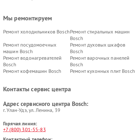
Мы ремонтируем
Ремонт холодильников Bosch
Ремонт стиральных машин
Bosch
Ремонт посудомоечных
Ремонт духовых шкафов
машин Bosch
Bosch
Ремонт водонагревателей
Ремонт варочных панелей
Bosch
Bosch
Ремонт кофемашин Bosch
Ремонт кухонных плит Bosch
Ремонт микроволновых
Ремонт парогенераторов
печей Bosch
Bosch
Контакты сервис центра
Ремонт сушильных автоматов
Ремонт морозильных камер
Bosch
Bosch
Адрес сервисного центра Bosch:
г. Улан-Удэ, ул. Ленина, 39
Горячая линия:
+7 (800) 301-55-83
Контактный телефон: