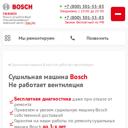
+7 (800) 301-55-83
Ежедневно, с 10:00 до 20:00
FIX-BOSCH
+7 (800) 301-55-83
Ремонт устройств Bosch
Специализированный
Звонок бесплатный по РФ
cервисный центр г.
Улан-Удэ
Мы ремонтируем
Позвонить
н-Удэ
Сушильная машина Bosch не работает вентиляция
Сушильная машина
Bosch
Не работает вентиляция
Бесплатная диагностика
даже при отказе от
ремонта
Привезем и увезем сушильную машину Bosch
собственной доставкой
Ремонт посудомоечных машин Bosch
Ремонт водонагревателей Bosch
Ремонт микроволновых печей Bosch
Ремонт сушильных автоматов Bosch
Ремонт стиральных машин Bosch
Ремонт варочных панелей Bosch
Ремонт морозильных камер Bosch
Гарантия на наши работы по ремонту сушильных
до 3-х лет
машин Bosch