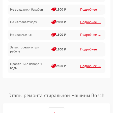
Не вращается барабан
1500 ₽
Подробнее →
Слив
Не нагревает воду
2000 ₽
Подробнее →
Программное обеспечение
Не включается
1500 ₽
Подробнее →
Запах горелого при
1800 ₽
Подробнее →
работе
Проблемы с набором
2500 ₽
Подробнее →
воды
Замена ТЭНа
2200 ₽
Подробнее →
Замена платы управления
2200 ₽
Подробнее →
Этапы ремонта стиральной машины Bosch