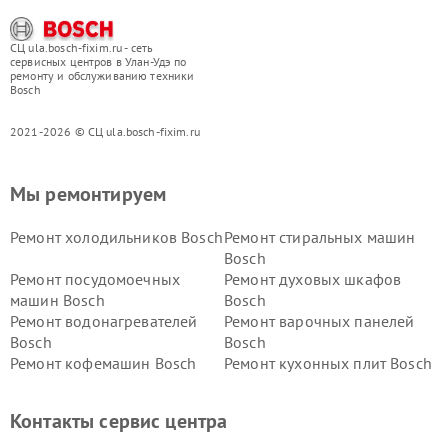
СЦ ula.bosch-fixim.ru - сеть
сервисных центров в Улан-Удэ по
ремонту и обслуживанию техники
Bosch
2021-2026 © СЦ ula.bosch-fixim.ru
Мы ремонтируем
Ремонт холодильников Bosch
Ремонт стиральных машин
Bosch
Ремонт посудомоечных
Ремонт духовых шкафов
машин Bosch
Bosch
Ремонт водонагревателей
Ремонт варочных панелей
Bosch
Bosch
Ремонт кофемашин Bosch
Ремонт кухонных плит Bosch
Ремонт микроволновых
Ремонт парогенераторов
печей Bosch
Bosch
Контакты сервис центра
Ремонт сушильных автоматов
Ремонт морозильных камер
Bosch
Bosch