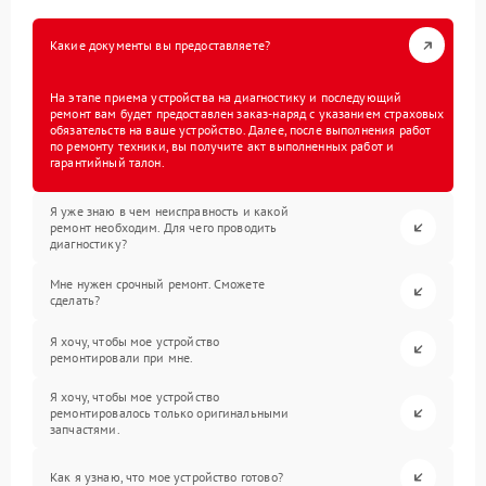
Какие документы вы предоставляете?
На этапе приема устройства на диагностику и последующий
ремонт вам будет предоставлен заказ-наряд с указанием страховых
обязательств на ваше устройство. Далее, после выполнения работ
по ремонту техники, вы получите акт выполненных работ и
гарантийный талон.
Я уже знаю в чем неисправность и какой
ремонт необходим. Для чего проводить
диагностику?
Мне нужен срочный ремонт. Сможете
сделать?
Я хочу, чтобы мое устройство
ремонтировали при мне.
Я хочу, чтобы мое устройство
ремонтировалось только оригинальными
запчастями.
Как я узнаю, что мое устройство готово?