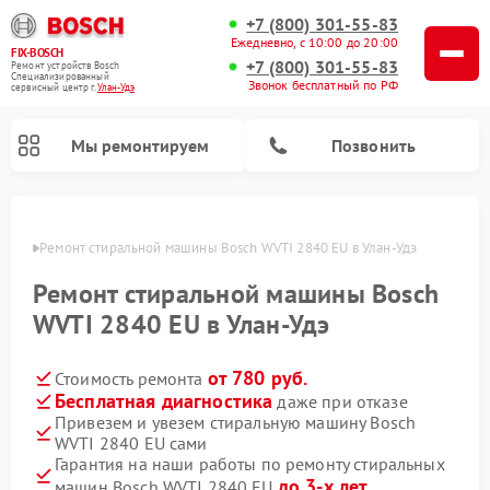
+7 (800) 301-55-83
Ежедневно, с 10:00 до 20:00
FIX-BOSCH
+7 (800) 301-55-83
Ремонт устройств Bosch
Специализированный
Звонок бесплатный по РФ
cервисный центр г.
Улан-Удэ
Мы ремонтируем
Позвонить
н-Удэ
Ремонт стиральной машины Bosch WVTI 2840 EU в Улан-Удэ
Ремонт стиральной машины Bosch
WVTI 2840 EU в Улан-Удэ
от 780 руб.
Стоимость ремонта
Бесплатная диагностика
даже при отказе
Привезем и увезем стиральную машину Bosch
WVTI 2840 EU сами
Ремонт варочных панелей Bosch
Ремонт морозильных камер Bosch
Ремонт посудомоечных машин Bosch
Ремонт водонагревателей Bosch
Ремонт микроволновых печей Bosch
Ремонт сушильных автоматов Bosch
Ремонт сушильных машин Bosch
Гарантия на наши работы по ремонту стиральных
до 3-х лет
машин Bosch WVTI 2840 EU