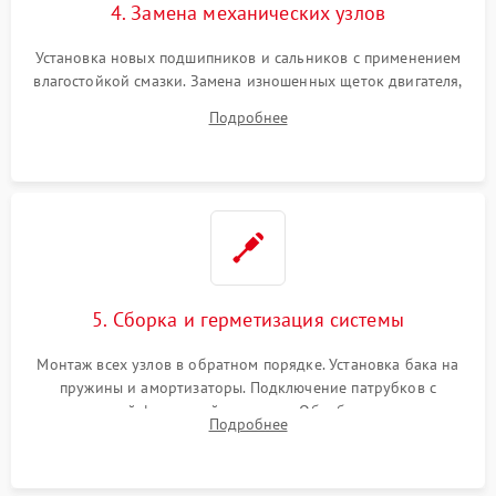
4. Замена механических узлов
Установка новых подшипников и сальников с применением
влагостойкой смазки. Замена изношенных щеток двигателя,
порванного ремня привода, неисправного сливного насоса
Подробнее
или поврежденной резиновой манжеты.
5. Сборка и герметизация системы
Монтаж всех узлов в обратном порядке. Установка бака на
пружины и амортизаторы. Подключение патрубков с
надежной фиксацией хомутами. Обработка стыков
Подробнее
герметиком для предотвращения возможных протечек воды.