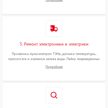
Подробнее
крестовины на износ, а манжеты люка на разрывы.
3. Ремонт электроники и электрики
Прозвонка мультиметром ТЭНа, датчика температуры,
прессостата и клапанов залива воды. Пайка поврежденных
дорожек или замена симисторов на плате управления.
Подробнее
Восстановление целостности проводки и контактов.