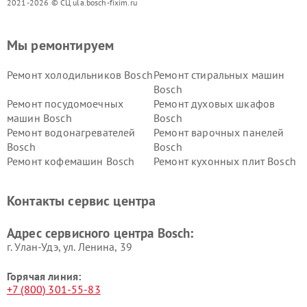
2021-2026 © СЦ ula.bosch-fixim.ru
Мы ремонтируем
Ремонт холодильников Bosch
Ремонт стиральных машин
Bosch
Ремонт посудомоечных
Ремонт духовых шкафов
машин Bosch
Bosch
Ремонт водонагревателей
Ремонт варочных панелей
Bosch
Bosch
Ремонт кофемашин Bosch
Ремонт кухонных плит Bosch
Ремонт микроволновых
Ремонт парогенераторов
печей Bosch
Bosch
Контакты сервис центра
Ремонт сушильных автоматов
Ремонт морозильных камер
Bosch
Bosch
Адрес сервисного центра Bosch:
г. Улан-Удэ, ул. Ленина, 39
Горячая линия:
+7 (800) 301-55-83