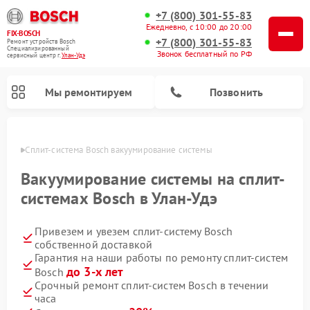
+7 (800) 301-55-83
Ежедневно, с 10:00 до 20:00
FIX-BOSCH
+7 (800) 301-55-83
Ремонт устройств Bosch
Специализированный
Звонок бесплатный по РФ
cервисный центр г.
Улан-Удэ
Мы ремонтируем
Позвонить
н-Удэ
Сплит-система Bosch вакуумирование системы
Вакуумирование системы на сплит-
системах Bosch в Улан-Удэ
Привезем и увезем сплит-систему Bosch
собственной доставкой
Гарантия на наши работы по ремонту сплит-систем
до 3-х лет
Bosch
Ремонт посудомоечных машин Bosch
Ремонт водонагревателей Bosch
Ремонт микроволновых печей Bosch
Ремонт сушильных автоматов Bosch
Ремонт сушильных машин Bosch
Ремонт стиральных машин Bosch
Ремонт варочных панелей Bosch
Ремонт морозильных камер Bosch
Срочный ремонт сплит-систем Bosch в течении
часа