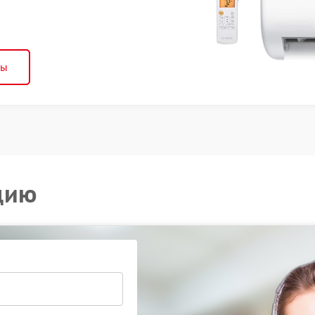
ны
цию