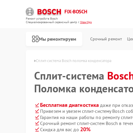
FIX-BOSCH
Ремонт устройств Bosch
Специализированный cервисный центр г.
Улан-Удэ
Мы ремонтируем
Срочный ремонт
Це
ем Bosch в Улан-Удэ
Сплит-система Bosch поломка конденсатора
Сплит-система
Bosc
Поломка конденсат
Бесплатная диагностика
даже при отказ
Привезем и увезем сплит-систему Bosch со
Гарантия на наши работы по ремонту сплит
Срочный ремонт сплит-систем Bosch в тече
20%
Скидка для вас до
Ремонт стиральных машин Bosch
Ремонт посудомоечных машин Bosch
Ремонт духовых шкафов Bosch
Ремонт водонагревателей Bosch
Ремонт варочных панелей Bosch
Ремонт микроволновых печей Bosch
Ремонт парогенераторов Bosch
Ремонт сушильных автоматов Bosch
Ремонт морозильных камер Bosch
Ремонт сушильных машин Bosch