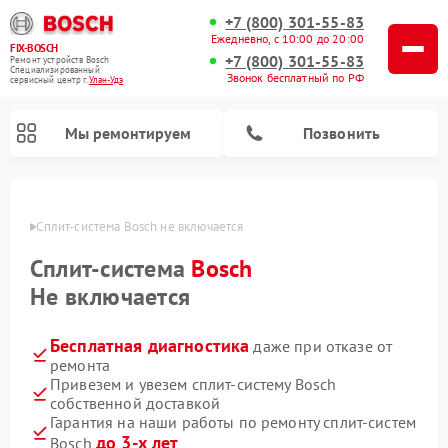
+7 (800) 301-55-83
Ежедневно, с 10:00 до 20:00
FIX-BOSCH
+7 (800) 301-55-83
Ремонт устройств Bosch
Специализированный
Звонок бесплатный по РФ
cервисный центр г.
Улан-Удэ
Мы ремонтируем
Позвонить
н-Удэ
Сплит-система Bosch не включается
Сплит-система
Bosch
Не включается
Бесплатная диагностика
даже при отказе от
ремонта
Привезем и увезем сплит-систему Bosch
собственной доставкой
Ремонт посудомоечных машин Bosch
Ремонт водонагревателей Bosch
Ремонт микроволновых печей Bosch
Ремонт сушильных автоматов Bosch
Ремонт сушильных машин Bosch
Ремонт стиральных машин Bosch
Ремонт варочных панелей Bosch
Ремонт морозильных камер Bosch
Гарантия на наши работы по ремонту сплит-систем
до 3-х лет
Bosch