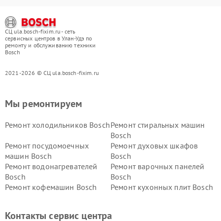
СЦ ula.bosch-fixim.ru - сеть
сервисных центров в Улан-Удэ по
ремонту и обслуживанию техники
Bosch
2021-2026 © СЦ ula.bosch-fixim.ru
Мы ремонтируем
Ремонт холодильников Bosch
Ремонт стиральных машин
Bosch
Ремонт посудомоечных
Ремонт духовых шкафов
машин Bosch
Bosch
Ремонт водонагревателей
Ремонт варочных панелей
Bosch
Bosch
Ремонт кофемашин Bosch
Ремонт кухонных плит Bosch
Ремонт микроволновых
Ремонт парогенераторов
печей Bosch
Bosch
Контакты сервис центра
Ремонт сушильных автоматов
Ремонт морозильных камер