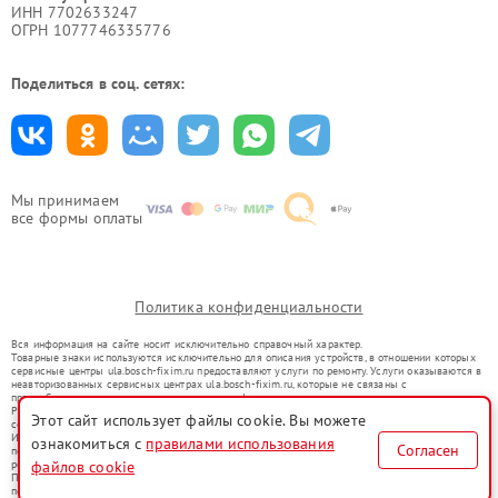
ИНН 7702633247
ОГРН 1077746335776
Поделиться в соц. сетях:
Мы принимаем
все формы оплаты
Политика конфиденциальности
Вся информация на сайте носит исключительно справочный характер.
Товарные знаки используются исключительно для описания устройств, в отношении которых
сервисные центры ula.bosch-fixim.ru предоставляют услуги по ремонту. Услуги оказываются в
неавторизованных сервисных центрах ula.bosch-fixim.ru, которые не связаны с
правообладателями товарных знаков или их официальными представителями.
Ремонт осуществляется для устройств, уже введенных в гражданский оборот в соответствии
Этот сайт использует файлы cookie. Вы можете
со статьей 1487 ГК РФ.
Использование товарных знаков не преследует цели индивидуализации услуг или введения
ознакомиться с
правилами использования
Согласен
потребителей в заблуждение, а служит для информирования о предоставляемых услугах по
ремонту техники указанных брендов.
файлов cookie
Представленная на сайте информация не является публичной офертой, определяемой
положениями Статьи 437(2) Гражданского кодекса РФ