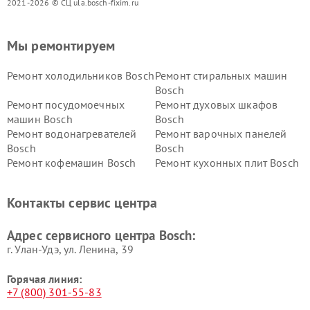
2021-2026 © СЦ ula.bosch-fixim.ru
Мы ремонтируем
Ремонт холодильников Bosch
Ремонт стиральных машин
Bosch
Ремонт посудомоечных
Ремонт духовых шкафов
машин Bosch
Bosch
Ремонт водонагревателей
Ремонт варочных панелей
Bosch
Bosch
Ремонт кофемашин Bosch
Ремонт кухонных плит Bosch
Ремонт микроволновых
Ремонт парогенераторов
печей Bosch
Bosch
Контакты сервис центра
Ремонт сушильных автоматов
Ремонт морозильных камер
Bosch
Bosch
Адрес сервисного центра Bosch:
г. Улан-Удэ, ул. Ленина, 39
Горячая линия:
+7 (800) 301-55-83