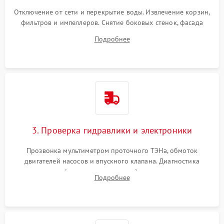
Отключение от сети и перекрытие воды. Извлечение корзин,
фильтров и импеллеров. Снятие боковых стенок, фасада
дверцы или нижнего поддона для прямого доступа к
Подробнее
циркуляционному насосу, ТЭНу и сливной помпе.
3. Проверка гидравлики и электроники
Прозвонка мультиметром проточного ТЭНа, обмоток
двигателей насосов и впускного клапана. Диагностика
прессостата (датчика уровня воды), датчика мутности,
Подробнее
концевика дверцы и электронного модуля управления.