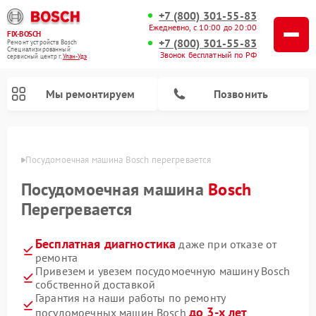
+7 (800) 301-55-83
Ежедневно, с 10:00 до 20:00
FIX-BOSCH
+7 (800) 301-55-83
Ремонт устройств Bosch
Специализированный
Звонок бесплатный по РФ
cервисный центр г.
Улан-Удэ
Мы ремонтируем
Позвонить
н-Удэ
Посудомоечная машина Bosch перегревается
Посудомоечная машина
Bosch
Перегревается
Бесплатная диагностика
даже при отказе от
ремонта
Привезем и увезем посудомоечную машину Bosch
собственной доставкой
Ремонт варочных панелей Bosch
Ремонт морозильных камер Bosch
Ремонт стиральных машин Bosch
Ремонт водонагревателей Bosch
Ремонт микроволновых печей Bosch
Ремонт сушильных автоматов Bosch
Ремонт сушильных машин Bosch
Гарантия на наши работы по ремонту
до 3-х лет
посудомоечных машин Bosch