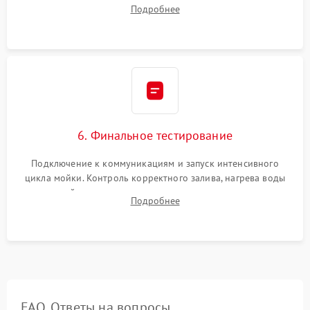
Надежная фиксация хомутов гидравлической системы,
Подробнее
сборка корпуса и установка датчика поплавка.
6. Финальное тестирование
Подключение к коммуникациям и запуск интенсивного
цикла мойки. Контроль корректного залива, нагрева воды
до нужной температуры, отсутствия посторонних шумов,
Подробнее
штатного слива и абсолютной сухости в поддоне.
FAQ. Ответы на вопросы