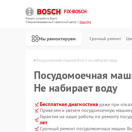
FIX-BOSCH
Ремонт устройств Bosch
Специализированный cервисный центр г.
Улан-Удэ
Мы ремонтируем
Срочный ремонт
Це
н Bosch в Улан-Удэ
Посудомоечная машина Bosch не набирает воду
Посудомоечная ма
Не набирает воду
Бесплатная диагностика
даже при отказ
Привезем и увезем посудомоечную машину
Гарантия на наши работы по ремонту пос
лет
Срочный ремонт посудомоечных машин Bos
Ремонт стиральных машин Bosch
Ремонт духовых шкафов Bosch
Ремонт водонагревателей Bosch
Ремонт варочных панелей Bosch
Ремонт микроволновых печей Bosch
Ремонт парогенераторов Bosch
Ремонт сушильных автоматов Bosch
Ремонт морозильных камер Bosch
Ремонт сушильных машин Bosch