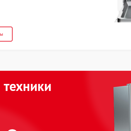
ны
 техники