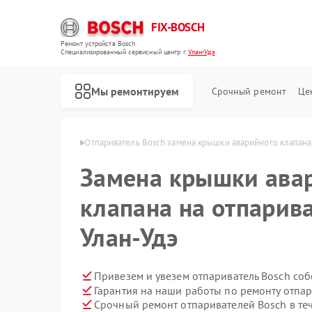
FIX-BOSCH
Ремонт устройств Bosch
Специализированный cервисный центр г.
Улан-Удэ
Мы ремонтируем
Срочный ремонт
Це
ей Bosch в Улан-Удэ
Отпариватель Bosch замена крышки аварийного клапана
Замена крышки ава
клапана на отпарива
Улан-Удэ
Привезем и увезем отпариватель Bosch со
Гарантия на наши работы по ремонту отпа
Срочный ремонт отпаривателей Bosch в те
Ремонт стиральных машин Bosch
Ремонт посудомоечных машин Bosch
Ремонт духовых шкафов Bosch
Ремонт водонагревателей Bosch
Ремонт варочных панелей Bosch
Ремонт микроволновых печей Bosch
Ремонт парогенераторов Bosch
Ремонт сушильных автоматов Bosch
Ремонт морозильных камер Bosch
Ремонт сушильных машин Bosch