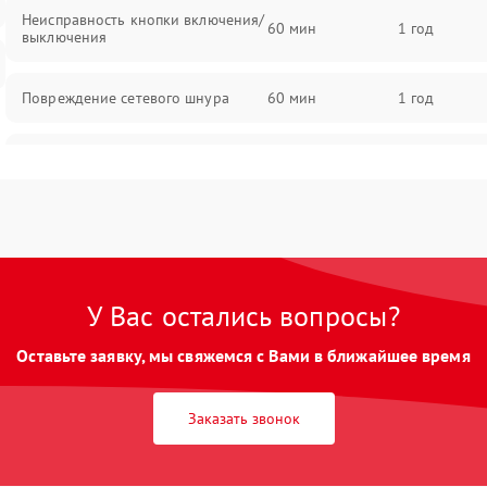
Неисправность кнопки включения/
60 мин
1 год
выключения
Повреждение сетевого шнура
60 мин
1 год
Неисправность системы защиты от
60 мин
1 год
перегрева
Поломка системы автоматического
60 мин
1 год
отключения
У Вас остались вопросы?
Неисправность индикаторов
60 мин
1 год
Оставьте заявку, мы свяжемся с Вами в ближайшее время
Поломка системы защиты от
60 мин
1 год
короткого замыкания
Заказать звонок
Повреждение системы защиты от
60 мин
1 год
перенапряжения