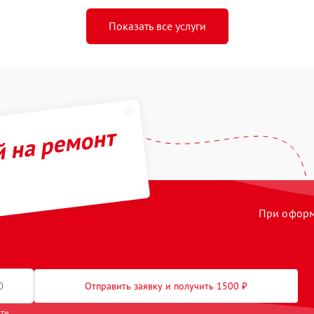
Показать все услуги
й на ремонт
При оформл
Отправить заявку и получить 1500 ₽
сти