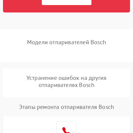
1000 ₽
Подробнее →
от короткого замыкания
Повреждение системы
защиты от
1000 ₽
Подробнее →
перенапряжения
Модели отпаривателей Bosch
Поломка системы защиты
1000 ₽
Подробнее →
от замыкания
Повреждение системы
1000 ₽
Подробнее →
защиты от перегрузок
Устранение ошибок на других
отпаривателях Bosch
Этапы ремонта отпаривателя Bosch