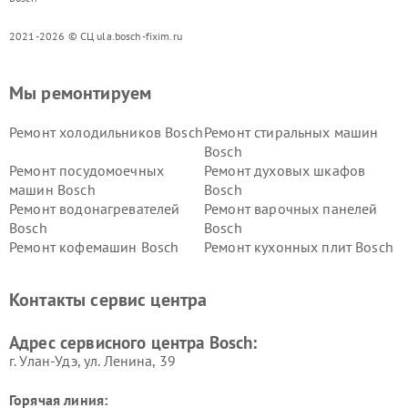
2021-2026 © СЦ ula.bosch-fixim.ru
Мы ремонтируем
Ремонт холодильников Bosch
Ремонт стиральных машин
Bosch
Ремонт посудомоечных
Ремонт духовых шкафов
машин Bosch
Bosch
Ремонт водонагревателей
Ремонт варочных панелей
Bosch
Bosch
Ремонт кофемашин Bosch
Ремонт кухонных плит Bosch
Ремонт микроволновых
Ремонт парогенераторов
печей Bosch
Bosch
Контакты сервис центра
Ремонт сушильных автоматов
Ремонт морозильных камер
Bosch
Bosch
Адрес сервисного центра Bosch:
г. Улан-Удэ, ул. Ленина, 39
Горячая линия: