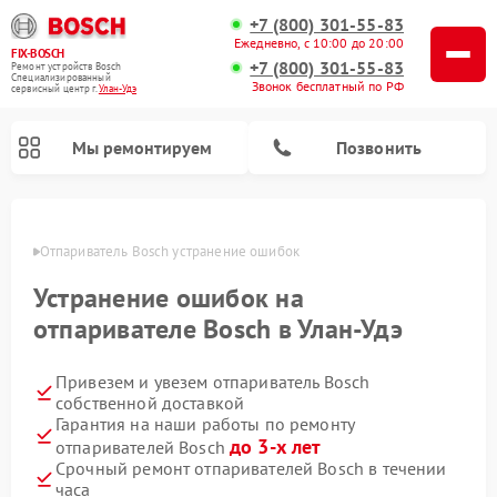
+7 (800) 301-55-83
Ежедневно, с 10:00 до 20:00
FIX-BOSCH
+7 (800) 301-55-83
Ремонт устройств Bosch
Специализированный
Звонок бесплатный по РФ
cервисный центр г.
Улан-Удэ
Мы ремонтируем
Позвонить
н-Удэ
Отпариватель Bosch устранение ошибок
Устранение ошибок на
отпаривателе Bosch в Улан-Удэ
Привезем и увезем отпариватель Bosch
собственной доставкой
Гарантия на наши работы по ремонту
до 3-х лет
отпаривателей Bosch
Ремонт посудомоечных машин Bosch
Ремонт водонагревателей Bosch
Ремонт микроволновых печей Bosch
Ремонт сушильных автоматов Bosch
Ремонт стиральных машин Bosch
Ремонт варочных панелей Bosch
Ремонт морозильных камер Bosch
Ремонт сушильных машин Bosch
Срочный ремонт отпаривателей Bosch в течении
часа