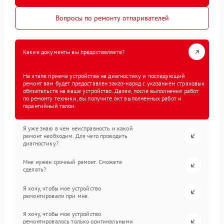
Вопросы по ремонту отпаривателей
Какие документы вы предоставляете?
На этапе приема устройства на диагностику и последующий
ремонт вам будет предоставлен заказ-наряд с указанием страховых
обязательств на ваше устройство. Далее, после выполнения работ
по ремонту техники, вы получите акт выполненных работ и
гарантийный талон.
Я уже знаю в чем неисправность и какой
ремонт необходим. Для чего проводить
диагностику?
Мне нужен срочный ремонт. Сможете
сделать?
Я хочу, чтобы мое устройство
ремонтировали при мне.
Я хочу, чтобы мое устройство
ремонтировалось только оригинальными