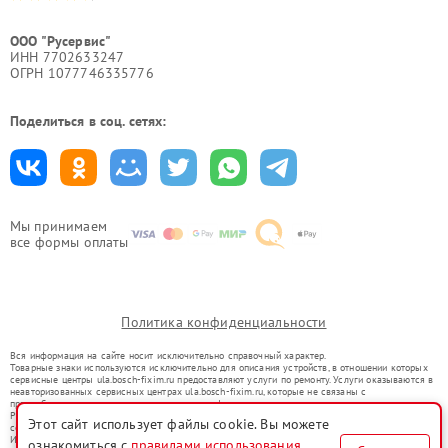
ООО "Русервис"
ИНН 7702633247
ОГРН 1077746335776
Поделиться в соц. сетях:
Мы принимаем
все формы оплаты
Политика конфиденциальности
Вся информация на сайте носит исключительно справочный характер.
Товарные знаки используются исключительно для описания устройств, в отношении которых
сервисные центры ula.bosch-fixim.ru предоставляют услуги по ремонту. Услуги оказываются в
неавторизованных сервисных центрах ula.bosch-fixim.ru, которые не связаны с
правообладателями товарных знаков или их официальными представителями.
Ремонт осуществляется для устройств, уже введенных в гражданский оборот в соответствии
Этот сайт использует файлы cookie. Вы можете
со статьей 1487 ГК РФ.
Использование товарных знаков не преследует цели индивидуализации услуг или введения
ознакомиться с
правилами использования