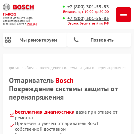
+7 (800) 301-55-83
Ежедневно, с 10:00 до 20:00
FIX-BOSCH
+7 (800) 301-55-83
Ремонт устройств Bosch
Специализированный
Звонок бесплатный по РФ
cервисный центр г.
Улан-Удэ
Мы ремонтируем
Позвонить
Отпариватель Bosch повреждение системы защиты от перенапряжения
Отпариватель
Bosch
Повреждение системы защиты от
перенапряжения
Бесплатная диагностика
даже при отказе от
ремонта
Ремонт посудомоечных машин Bosch
Ремонт водонагревателей Bosch
Ремонт микроволновых печей Bosch
Ремонт сушильных автоматов Bosch
Ремонт стиральных машин Bosch
Ремонт варочных панелей Bosch
Ремонт морозильных камер Bosch
Ремонт сушильных машин Bosch
Привезем и увезем отпариватель Bosch
собственной доставкой