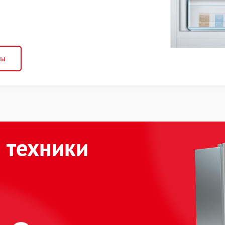
ны
 техники