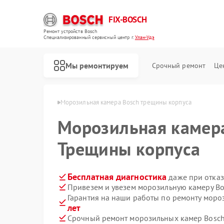
FIX-BOSCH
Ремонт устройств Bosch
Специализированный cервисный центр г.
Улан-Удэ
Мы ремонтируем
Срочный ремонт
Це
ер Bosch в Улан-Удэ
Морозильная камера Bosch трещины корпуса
Морозильная каме
Трещины корпуса
Бесплатная диагностика
даже при отказ
Привезем и увезем морозильную камеру Bo
Гарантия на наши работы по ремонту мор
лет
Срочный ремонт морозильных камер Bosch 
Ремонт стиральных машин Bosch
Ремонт посудомоечных машин Bosch
Ремонт духовых шкафов Bosch
Ремонт водонагревателей Bosch
Ремонт варочных панелей Bosch
Ремонт микроволновых печей Bosch
Ремонт парогенераторов Bosch
Ремонт сушильных автоматов Bosch
Ремонт сушильных машин Bosch