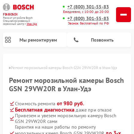
+7 (800) 301-55-83
Ежедневно, с 10:00 до 20:00
FIX-BOSCH
+7 (800) 301-55-83
Ремонт устройств Bosch
Специализированный
Звонок бесплатный по РФ
cервисный центр г.
Улан-Удэ
Мы ремонтируем
Позвонить
н-Удэ
Ремонт морозильной камеры Bosch GSN 29VW20R в Улан-Удэ
Ремонт морозильной камеры Bosch
GSN 29VW20R в Улан-Удэ
от 980 руб.
Стоимость ремонта
Бесплатная диагностика
даже при отказе
Привезем и увезем морозильную камеру Bosch
GSN 29VW20R сами
Ремонт посудомоечных машин Bosch
Ремонт водонагревателей Bosch
Ремонт микроволновых печей Bosch
Ремонт сушильных автоматов Bosch
Ремонт стиральных машин Bosch
Ремонт варочных панелей Bosch
Ремонт сушильных машин Bosch
Гарантия на наши работы по ремонту
до 3-х
морозильных камер Bosch GSN 29VW20R