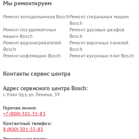
Мы ремонтируем
Ремонт холодильников Bosch
Ремонт стиральных машин
Bosch
Ремонт посудомоечных
Ремонт духовых шкафов
машин Bosch
Bosch
Ремонт водонагревателей
Ремонт варочных панелей
Bosch
Bosch
Ремонт кофемашин Bosch
Ремонт кухонных плит Bosch
Ремонт микроволновых
Ремонт парогенераторов
печей Bosch
Bosch
Контакты сервис центра
Ремонт сушильных автоматов
Ремонт морозильных камер
Bosch
Bosch
Адрес сервисного центра Bosch:
г. Улан-Удэ, ул. Ленина, 39
Горячая линия:
+7 (800) 301-55-83
Контактный телефон:
8 (800) 301-55-83
Электронная почта: