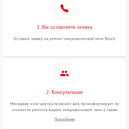
Поломка системы
2200 ₽
Подробнее →
охлаждения
1. Вы оставляете заявку
Не работают сенсорные
2400 ₽
Подробнее →
кнопки
Оставьте заявку на ремонт микроволновой печи Bosch
Не горит подсветка
2000 ₽
Подробнее →
Сломался трансформатор
1000 ₽
Подробнее →
2. Консультация
Менеджер колл центра позвонит вам, проинформирует по
стоимости ремонта вашего микроволновой печи а также
ответит на все ваши вопросы.
Подробнее