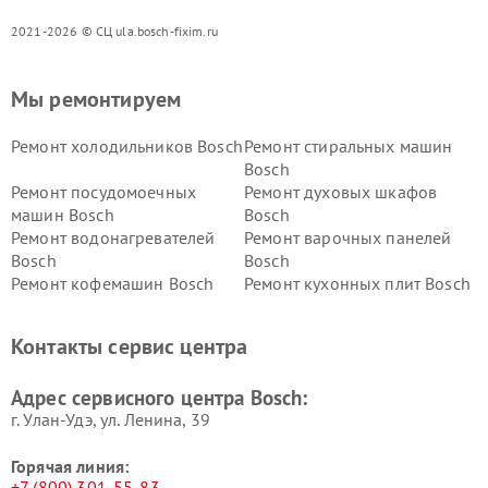
2021-2026 © СЦ ula.bosch-fixim.ru
Мы ремонтируем
Ремонт холодильников Bosch
Ремонт стиральных машин
Bosch
Ремонт посудомоечных
Ремонт духовых шкафов
машин Bosch
Bosch
Ремонт водонагревателей
Ремонт варочных панелей
Bosch
Bosch
Ремонт кофемашин Bosch
Ремонт кухонных плит Bosch
Ремонт микроволновых
Ремонт парогенераторов
печей Bosch
Bosch
Контакты сервис центра
Ремонт сушильных автоматов
Ремонт морозильных камер
Bosch
Bosch
Адрес сервисного центра Bosch:
г. Улан-Удэ, ул. Ленина, 39
Горячая линия:
+7 (800) 301-55-83