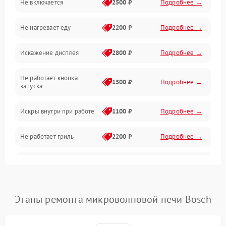
Не включается
2500 ₽
Подробнее →
Механика и внутренние элементы
Не нагревает еду
2200 ₽
Подробнее →
Механические повреждения
Искажение дисплея
2800 ₽
Подробнее →
Питание и запуск
Не работает кнопка
Нагрев и приготовление
1500 ₽
Подробнее →
запуска
Программное обеспечение
Искры внутри при работе
1100 ₽
Подробнее →
Не работает гриль
2200 ₽
Подробнее →
Перегрев или отключение
2400 ₽
Подробнее →
во время работы
Появление запаха гари
2400 ₽
Подробнее →
Этапы ремонта микроволновой печи Bosch
Проблемы с вентилятором
2000 ₽
Подробнее →