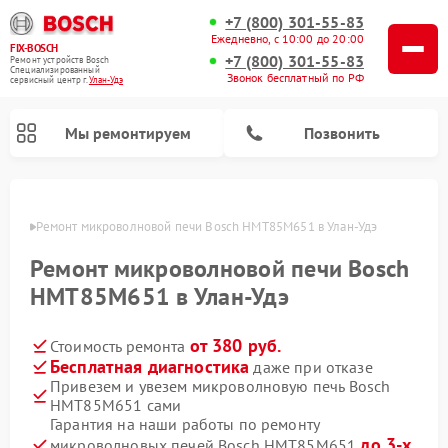
+7 (800) 301-55-83
Ежедневно, с 10:00 до 20:00
FIX-BOSCH
+7 (800) 301-55-83
Ремонт устройств Bosch
Специализированный
Звонок бесплатный по РФ
cервисный центр г.
Улан-Удэ
Мы ремонтируем
Позвонить
н-Удэ
Ремонт микроволновой печи Bosch HMT85M651 в Улан-Удэ
Ремонт микроволновой печи Bosch
HMT85M651 в Улан-Удэ
от 380 руб.
Стоимость ремонта
Бесплатная диагностика
даже при отказе
Привезем и увезем микроволновую печь Bosch
HMT85M651 сами
Ремонт посудомоечных машин Bosch
Ремонт водонагревателей Bosch
Ремонт морозильных камер Bosch
Ремонт стиральных машин Bosch
Ремонт варочных панелей Bosch
Ремонт сушильных автоматов Bosch
Ремонт сушильных машин Bosch
Гарантия на наши работы по ремонту
до 3-х
микроволновых печей Bosch HMT85M651