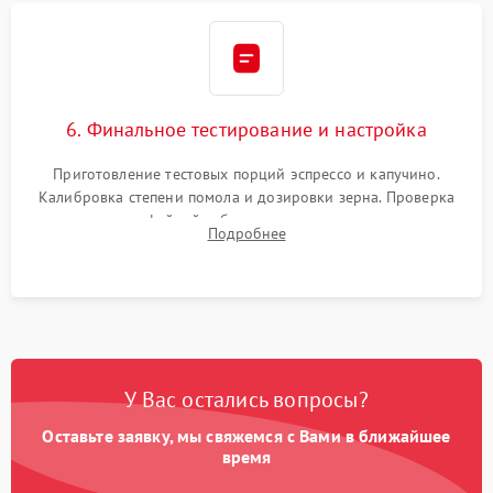
6. Финальное тестирование и настройка
Приготовление тестовых порций эспрессо и капучино.
Калибровка степени помола и дозировки зерна. Проверка
плотности кофейной таблетки, температуры напитка и
Подробнее
качества молочной пены. Контроль отсутствия посторонних
шумов и протечек.
У Вас остались вопросы?
Оставьте заявку, мы свяжемся с Вами в ближайшее
время