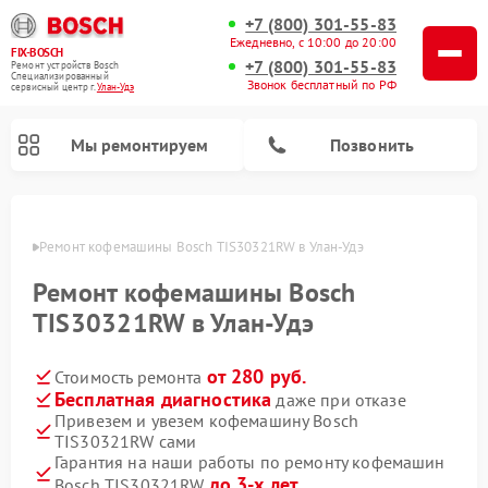
+7 (800) 301-55-83
Ежедневно, с 10:00 до 20:00
FIX-BOSCH
+7 (800) 301-55-83
Ремонт устройств Bosch
Специализированный
Звонок бесплатный по РФ
cервисный центр г.
Улан-Удэ
Мы ремонтируем
Позвонить
н-Удэ
Ремонт кофемашины Bosch TIS30321RW в Улан-Удэ
Ремонт кофемашины Bosch
TIS30321RW в Улан-Удэ
от 280 руб.
Стоимость ремонта
Бесплатная диагностика
даже при отказе
Привезем и увезем кофемашину Bosch
TIS30321RW сами
Ремонт посудомоечных машин Bosch
Ремонт водонагревателей Bosch
Ремонт морозильных камер Bosch
Ремонт стиральных машин Bosch
Ремонт варочных панелей Bosch
Ремонт микроволновых печей Bosch
Ремонт сушильных автоматов Bosch
Ремонт сушильных машин Bosch
Гарантия на наши работы по ремонту кофемашин
до 3-х лет
Bosch TIS30321RW