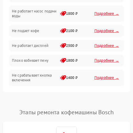
Не работает насос подачи
Проблемы с водой
1800 ₽
Подробнее →
воды
Проблемы с капучинатором и паром
Не подает кофе
2100 ₽
Подробнее →
Управление и электроника
Не работает дисплей
2500 ₽
Подробнее →
Программное обеспечение
Плохо взбивает пену
1800 ₽
Подробнее →
Не срабатывает кнопка
1400 ₽
Подробнее →
включения
Запах гари при работе
1800 ₽
Подробнее →
Постоянные сбои в работе
1500 ₽
Подробнее →
Этапы ремонта кофемашины Bosch