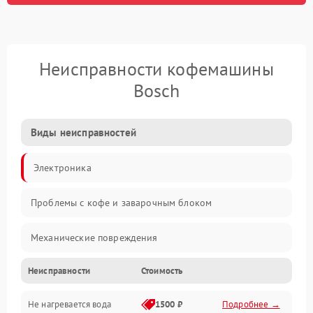
Неисправности кофемашины
Bosch
Виды неисправностей
Электроника
Проблемы с кофе и заварочным блоком
Механические повреждения
Неисправности
Стоимость
Прочие неисправности
Не нагревается вода
1500 ₽
Подробнее →
Включение и работа