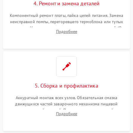
4. Ремонт и замена деталей
Компонентный ремонт платы, пайка цепей питания. Замена
неисправной помпы, перегоревшего термоблока или тупых
жерновов. Установка новых силиконовых уплотнителей (O-
Подробнее
ring) и тефлоновых трубок для надежного устранения
протечек.
5. Сборка и профилактика
Аккуратный монтаж всех узлов. Обязательная смазка
движущихся частей заварочного механизма пищевой
силиконовой смазкой. Проведение программной
Подробнее
декальцинации и очистки системы от кофейных масел.
Надежная фиксация всех соединений.