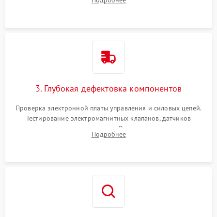
Подробнее
Промывка дренажных каналов и фильтров с использованием
специализированной химии.
3. Глубокая дефектовка компонентов
Проверка электронной платы управления и силовых цепей.
Тестирование электромагнитных клапанов, датчиков
температуры и расходомера. Оценка степени износа
Подробнее
жерновов кофемолки, уплотнительных колец гидросистемы
и шестерней редуктора.