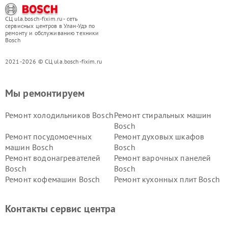
СЦ ula.bosch-fixim.ru - сеть
сервисных центров в Улан-Удэ по
ремонту и обслуживанию техники
Bosch
2021-2026 © СЦ ula.bosch-fixim.ru
Мы ремонтируем
Ремонт холодильников Bosch
Ремонт стиральных машин
Bosch
Ремонт посудомоечных
Ремонт духовых шкафов
машин Bosch
Bosch
Ремонт водонагревателей
Ремонт варочных панелей
Bosch
Bosch
Ремонт кофемашин Bosch
Ремонт кухонных плит Bosch
Ремонт микроволновых
Ремонт парогенераторов
печей Bosch
Bosch
Контакты сервис центра
Ремонт сушильных автоматов
Ремонт морозильных камер
Bosch
Bosch