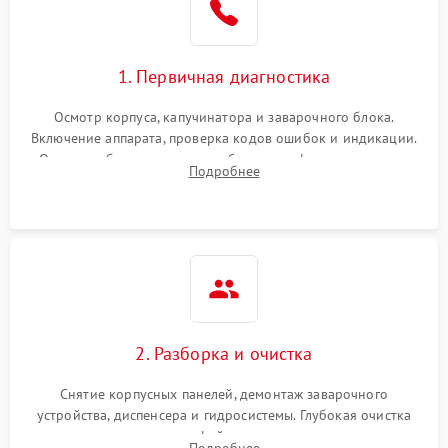
1. Первичная диагностика
Осмотр корпуса, капучинатора и заварочного блока.
Включение аппарата, проверка кодов ошибок и индикации.
Оценка работы помпы, термоблока и кофемолки на слух.
Подробнее
Измерение температуры и давления воды для выявления
локализации поломки.
2. Разборка и очистка
Снятие корпусных панелей, демонтаж заварочного
устройства, диспенсера и гидросистемы. Глубокая очистка
внутренних узлов от кофейных масел, жмыха и накипи.