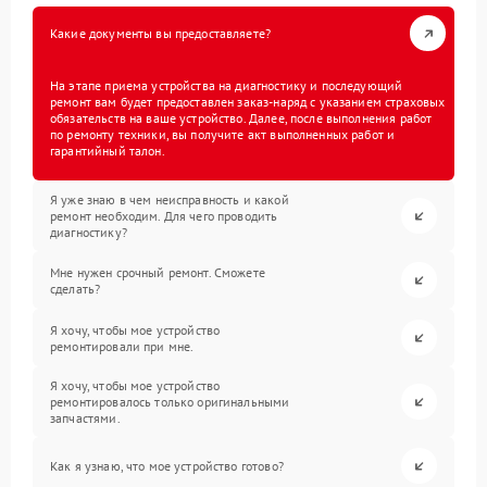
Какие документы вы предоставляете?
На этапе приема устройства на диагностику и последующий
ремонт вам будет предоставлен заказ-наряд с указанием страховых
обязательств на ваше устройство. Далее, после выполнения работ
по ремонту техники, вы получите акт выполненных работ и
гарантийный талон.
Я уже знаю в чем неисправность и какой
ремонт необходим. Для чего проводить
диагностику?
Мне нужен срочный ремонт. Сможете
сделать?
Я хочу, чтобы мое устройство
ремонтировали при мне.
Я хочу, чтобы мое устройство
ремонтировалось только оригинальными
запчастями.
Как я узнаю, что мое устройство готово?