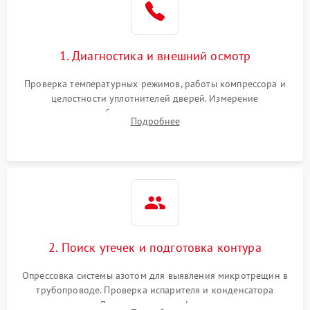
на стенках
Сбой в работе инвертора
2100 ₽
Подробнее →
1. Диагностика и внешний осмотр
Запах горелого при
2000 ₽
Подробнее →
Проверка температурных режимов, работы компрессора и
работе
целостности уплотнителей дверей. Измерение
сопротивления обмоток мотора, проверка термостата и
Не включается
Подробнее
1000 ₽
Подробнее →
считывание кодов ошибок с электронного дисплея.
холодильник
Проблемы с системой
автоматической
1800 ₽
Подробнее →
разморозки
2. Поиск утечек и подготовка контура
Опрессовка системы азотом для выявления микротрещин в
трубопроводе. Проверка испарителя и конденсатора
течеискателем. Демонтаж старого фильтра-осушителя и