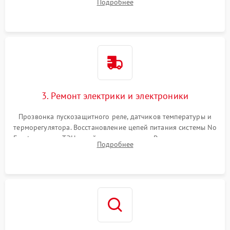
Подробнее
продувка капиллярной трубки для устранения засоров.
3. Ремонт электрики и электроники
Прозвонка пускозащитного реле, датчиков температуры и
терморегулятора. Восстановление цепей питания системы No
Frost, включая ТЭН оттайки и вентилятор. Ремонт или замена
Подробнее
платы управления при сбоях алгоритмов.