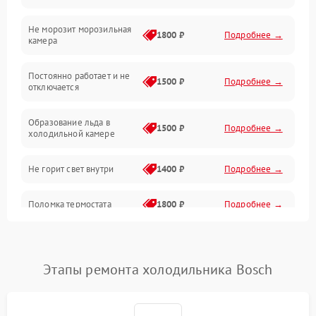
Не морозит морозильная
Дренаж
1800 ₽
Подробнее →
камера
Оттайка
Постоянно работает и не
1500 ₽
Подробнее →
отключается
Программное обеспечение
Образование льда в
1500 ₽
Подробнее →
холодильной камере
Не горит свет внутри
1400 ₽
Подробнее →
Поломка термостата
1800 ₽
Подробнее →
Не работает вентилятор
1800 ₽
Подробнее →
Этапы ремонта холодильника Bosch
Поломка системы No Frost
2600 ₽
Подробнее →
Образование конденсата
1800 ₽
Подробнее →