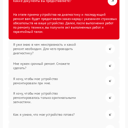
Какие документы вы предоставляете?
На этапе приема устройства на диагностику и последующий
ремонт вам будет предоставлен заказ-наряд с указанием страховых
обязательств на ваше устройство. Далее, после выполнения работ
по ремонту техники, вы получите акт выполненных работ и
гарантийный талон.
Я уже знаю в чем неисправность и какой
ремонт необходим. Для чего проводить
диагностику?
Мне нужен срочный ремонт. Сможете
сделать?
Я хочу, чтобы мое устройство
ремонтировали при мне.
Я хочу, чтобы мое устройство
ремонтировалось только оригинальными
запчастями.
Как я узнаю, что мое устройство готово?