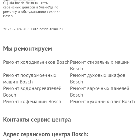
СЦ ula.bosch-fixim.ru - сеть
сервисных центров в Улан-Удэ по
ремонту и обслуживанию техники
Bosch
2021-2026 © СЦ ula.bosch-fixim.ru
Мы ремонтируем
Ремонт холодильников Bosch
Ремонт стиральных машин
Bosch
Ремонт посудомоечных
Ремонт духовых шкафов
машин Bosch
Bosch
Ремонт водонагревателей
Ремонт варочных панелей
Bosch
Bosch
Ремонт кофемашин Bosch
Ремонт кухонных плит Bosch
Ремонт микроволновых
Ремонт парогенераторов
печей Bosch
Bosch
Контакты сервис центра
Ремонт сушильных автоматов
Ремонт морозильных камер
Bosch
Bosch
Адрес сервисного центра Bosch: