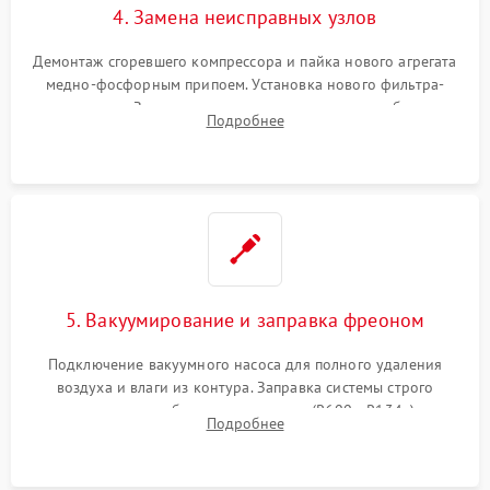
4. Замена неисправных узлов
Демонтаж сгоревшего компрессора и пайка нового агрегата
медно-фосфорным припоем. Установка нового фильтра-
осушителя. Замена изношенных вентиляторов обдува,
Подробнее
сломанных заслонок или поврежденных дверных петель.
5. Вакуумирование и заправка фреоном
Подключение вакуумного насоса для полного удаления
воздуха и влаги из контура. Заправка системы строго
дозированным объемом хладагента (R600a, R134a) по
Подробнее
электронным весам. Контроль рабочего давления в системе.