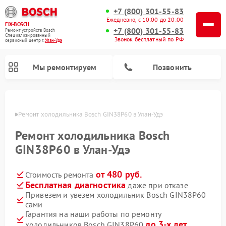
+7 (800) 301-55-83
Ежедневно, с 10:00 до 20:00
FIX-BOSCH
+7 (800) 301-55-83
Ремонт устройств Bosch
Специализированный
Звонок бесплатный по РФ
cервисный центр г.
Улан-Удэ
Мы ремонтируем
Позвонить
н-Удэ
Ремонт холодильника Bosch GIN38P60 в Улан-Удэ
Ремонт холодильника Bosch
GIN38P60 в Улан-Удэ
от 480 руб.
Стоимость ремонта
Бесплатная диагностика
даже при отказе
Привезем и увезем холодильник Bosch GIN38P60
сами
Ремонт стиральных машин Bosch
Ремонт варочных панелей Bosch
Ремонт морозильных камер Bosch
Ремонт посудомоечных машин Bosch
Ремонт водонагревателей Bosch
Ремонт микроволновых печей Bosch
Ремонт сушильных автоматов Bosch
Ремонт сушильных машин Bosch
Гарантия на наши работы по ремонту
до 3-х лет
холодильников Bosch GIN38P60