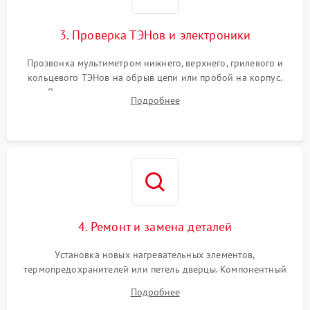
3. Проверка ТЭНов и электроники
Прозвонка мультиметром нижнего, верхнего, грилевого и
кольцевого ТЭНов на обрыв цепи или пробой на корпус.
Диагностика термостата, датчиков температуры,
Подробнее
переключателя режимов и мотора конвекции.
4. Ремонт и замена деталей
Установка новых нагревательных элементов,
термопредохранителей или петель дверцы. Компонентный
ремонт электронного модуля управления, замена
Подробнее
выгоревших реле, восстановление контактов и замена