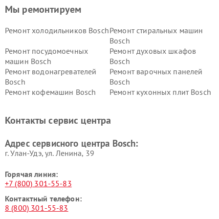
Мы ремонтируем
Ремонт холодильников Bosch
Ремонт стиральных машин
Bosch
Ремонт посудомоечных
Ремонт духовых шкафов
машин Bosch
Bosch
Ремонт водонагревателей
Ремонт варочных панелей
Bosch
Bosch
Ремонт кофемашин Bosch
Ремонт кухонных плит Bosch
Ремонт микроволновых
Ремонт парогенераторов
печей Bosch
Bosch
Контакты сервис центра
Ремонт сушильных автоматов
Ремонт морозильных камер
Bosch
Bosch
Адрес сервисного центра Bosch:
г. Улан-Удэ, ул. Ленина, 39
Горячая линия:
+7 (800) 301-55-83
Контактный телефон:
8 (800) 301-55-83