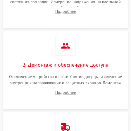
состояния проводки. Измерение напряжения на клеммной
колодке. Анализ жалоб на проблемы с нагревом,
Подробнее
конвекцией, панелью управления или блокировкой дверцы.
2. Демонтаж и обеспечение доступа
Отключение устройства от сети. Снятие дверцы, извлечение
внутренних направляющих и защитных экранов. Демонтаж
задней или верхней панели для прямого доступа к
Подробнее
нагревательным элементам, плате и вентиляторам.