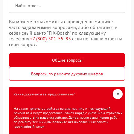
Вы можете ознакомиться с приведенными ниже
часто задаваемыми вопросами, либо обратиться в
сервисный центр “FIX-Bosch” по следующему
телефону
+7 (800) 301-55-83
если не нашли ответ на
свой вопрос.
Общие вопросы
Вопросы по ремонту духовых шкафов
Какие документы вы предоставляете?
На этапе приема устройства на диагностику и последующий
ремонт вам будет предоставлен заказ-наряд с указанием страховых
обязательств на ваше устройство. Далее, после выполнения работ
по ремонту техники, вы получите акт выполненных работ и
гарантийный талон.