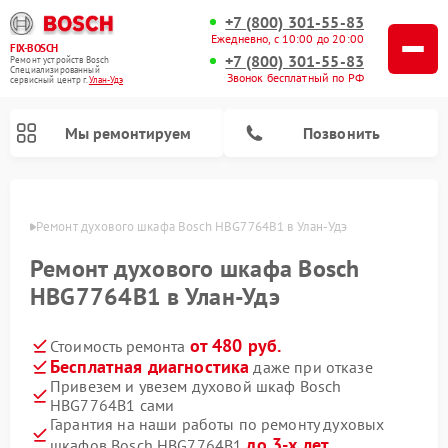
+7 (800) 301-55-83
Ежедневно, с 10:00 до 20:00
FIX-BOSCH
+7 (800) 301-55-83
Ремонт устройств Bosch
Специализированный
Звонок бесплатный по РФ
cервисный центр г.
Улан-Удэ
Мы ремонтируем
Позвонить
н-Удэ
Ремонт духового шкафа Bosch HBG7764B1 в Улан-Удэ
Ремонт духового шкафа Bosch
HBG7764B1 в Улан-Удэ
от 480 руб.
Стоимость ремонта
Бесплатная диагностика
даже при отказе
Привезем и увезем духовой шкаф Bosch
HBG7764B1 сами
Ремонт посудомоечных машин Bosch
Ремонт варочных панелей Bosch
Ремонт морозильных камер Bosch
Ремонт стиральных машин Bosch
Ремонт водонагревателей Bosch
Ремонт микроволновых печей Bosch
Ремонт сушильных автоматов Bosch
Ремонт сушильных машин Bosch
Гарантия на наши работы по ремонту духовых
до 3-х лет
шкафов Bosch HBG7764B1