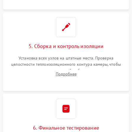
уплотнителя.
5. Сборка и контроль изоляции
Установка всех узлов на штатные места. Проверка
целостности теплоизоляционного контура камеры, чтобы
исключить перегрев кухонной мебели и потерю тепла.
Подробнее
Надежная фиксация клемм и сборка корпуса шкафа.
6. Финальное тестирование